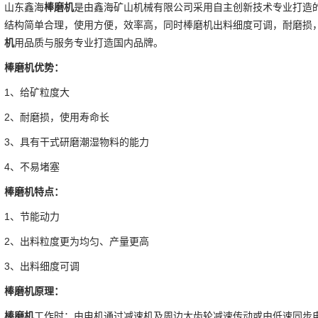
山东鑫海
棒磨机
是由鑫海矿山机械有限公司采用自主创新技术专业打造
结构简单合理，使用方便，效率高，同时棒磨机出料细度可调，耐磨损
机
用品质与服务专业打造国内品牌。
棒磨机
优势：
1、给矿粒度大
2、耐磨损，使用寿命长
3、具有干式研磨潮湿物料的能力
4、不易堵塞
棒磨机
特点：
1、节能动力
2、出料粒度更为均匀、产量更高
3、出料细度可调
棒磨机
原理：
棒磨机
工作时：由电机通过减速机及周边大齿轮减速传动或由低速同步