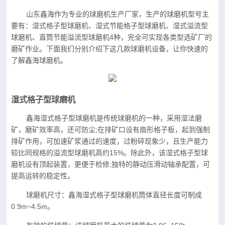
山东鑫海作为专业的球磨机生产厂家，生产的球磨机型号主
要有：湿式格子型球磨机、湿式节能格子型球磨机、湿式溢流型
球磨机、直筒节能溢流型球磨机4种，完全可实现各类型选矿厂的
磨矿作业。下面我们分别介绍下这几款球磨机设备，让你快速的
了解鑫海球磨机。
湿式格子型球磨机
鑫海湿式格子型球磨机是传统球磨机的一种，采用湿法磨
矿，磨矿效率高，还可防尘;在排矿口设有扇形格子板，起到强制
排矿作用，可加速矿浆通过的速度，过粉碎现象少，且生产能力
较比同规格的溢流型球磨机高约15%。除此外，该湿式格子型球
磨机设有顶起装置，更便于检修;独特的静动压滑动轴承配置，可
提高运转的稳定性。
球磨机尺寸：鑫海湿式格子型球磨机筒体直径长度可制成
0.9m~4.5m。