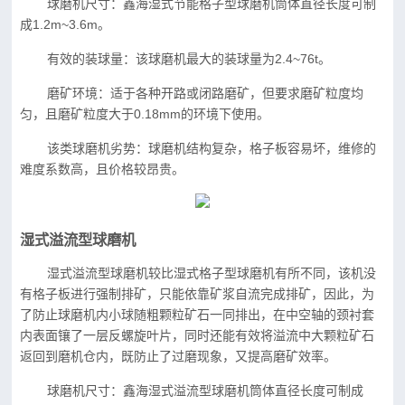
球磨机尺寸：鑫海湿式节能格子型球磨机筒体直径长度可制
成1.2m~3.6m。
有效的装球量：该球磨机最大的装球量为2.4~76t。
磨矿环境：适于各种开路或闭路磨矿，但要求磨矿粒度均
匀，且磨矿粒度大于0.18mm的环境下使用。
该类球磨机劣势：球磨机结构复杂，格子板容易坏，维修的
难度系数高，且价格较昂贵。
湿式溢流型球磨机
湿式溢流型球磨机较比湿式格子型球磨机有所不同，该机没
有格子板进行强制排矿，只能依靠矿浆自流完成排矿，因此，为
了防止球磨机内小球随粗颗粒矿石一同排出，在中空轴的颈衬套
内表面镶了一层反螺旋叶片，同时还能有效将溢流中大颗粒矿石
返回到磨机仓内，既防止了过磨现象，又提高磨矿效率。
球磨机尺寸：鑫海湿式溢流型球磨机筒体直径长度可制成