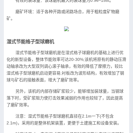
有效的装球量：该球磨机最大的装球量为0.96~158t。
磨矿环境：适于各种开路或闭路场合，用于粗粒度矿物磨
矿。
湿式节能格子型球磨机
湿式节能格子型球磨机是在湿式格子球磨机的基础上进行优
化的新型设备，整体节能效率可达20-30%;该机将原有的静动压滑
动轴承改为大型双列调心滚子轴承，有效的降低了摩擦力，较比
湿式格子型球磨机启动更容易;衬板改为波形结构，有效增加了钢
球与矿石的接触表面，增大了磨矿效率。
另外，该机的内部存储矿浆较少，能够增加装球量，当钢球
落下时，受矿浆阻力使打击效果减弱的作用也较轻了，因此提高
了磨矿效率。
注意：湿式节能格子型球磨机直径在2.1m一下(不包含
2.1m)，采用的是整体机架装置，更便于土建施工和设备安装。