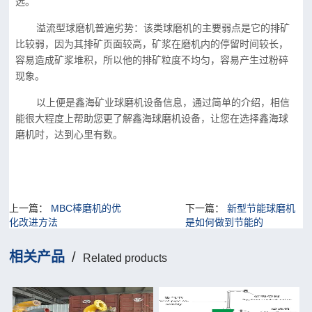
选。
溢流型球磨机普遍劣势：该类球磨机的主要弱点是它的排矿
比较弱，因为其排矿页面较高，矿浆在磨机内的停留时间较长，
容易造成矿浆堆积，所以他的排矿粒度不均匀，容易产生过粉碎
现象。
以上便是鑫海矿业球磨机设备信息，通过简单的介绍，相信
能很大程度上帮助您更了解鑫海球磨机设备，让您在选择鑫海球
磨机时，达到心里有数。
上一篇：
MBC棒磨机的优
下一篇：
新型节能球磨机
化改进方法
是如何做到节能的
相关产品
/
Related products