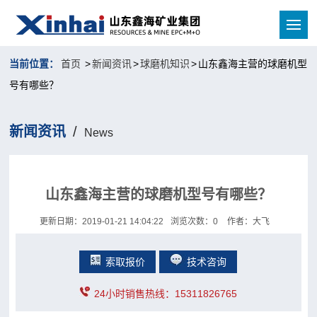
当前位置：
首页
>
新闻资讯
>
球磨机知识
>
山东鑫海主营的球磨机型
号有哪些？
新闻资讯
/
News
山东鑫海主营的球磨机型号有哪些？
更新日期：2019-01-21 14:04:22
浏览次数：0
作者：大飞
索取报价
技术咨询
24小时销售热线：15311826765