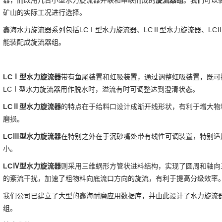
器，而改用几台小型水力旋流器并联和串联而成的
旋流器组
。我们可以
矿山的实际工况进行选择。
鑫海水力旋流器系列包括LCⅠ型水力旋流器、LCⅡ型水力旋流器、LC
能装配成旋流器组。
LCⅠ型水力旋流器
带有鱼尾装置和虹吸装置，通过调整虹吸装置，既可
LCⅠ型水力旋流器用作脱水时，溢流有时可调整达到澄清状态。
LCⅡ型水力旋流器
的特点在于给料口设计成渐开线形状，有利于增大物
磨损。
LCⅢ型水力旋流器
在特别之外在于沉砂嘴处带有线性可调装置，特别适
小。
LCⅣ型水力旋流器
则采用三维蜗形方管状进料结构，实现了圆周和轴向
的紊流干扰，加速了粗物料向底流口方向的旋流，有利于提高分级效率
我们公司已建立了大型的鑫海耐磨应用数据库，并由此设计了水力旋流
组。