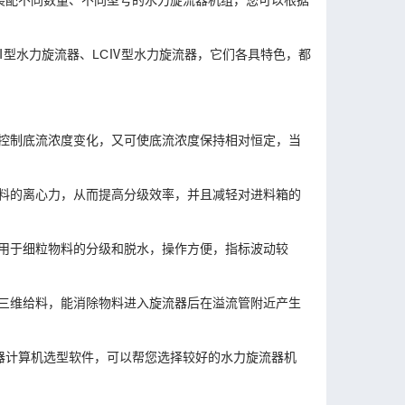
装配不同数量、不同型号的水力旋流器机组，您可以根据
Ⅲ型水力旋流器、LCⅣ型水力旋流器，它们各具特色，都
控制底流浓度变化，又可使底流浓度保持相对恒定，当
料的离心力，从而提高分级效率，并且减轻对进料箱的
用于细粒物料的分级和脱水，操作方便，指标波动较
三维给料，能消除物料进入旋流器后在溢流管附近产生
。
器计算机选型软件，可以帮您选择较好的水力旋流器机