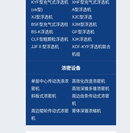
KYF型充气式浮选机
XHF型充气式浮选机
(ok型)
A型浮选机
XJ型浮选机
XJC型浮选
BSF型充气式浮选柱
XJM型浮选机
BS-K浮选机
GF型浮选机
CLF型粗颗粒浮选机
XJK浮选机
JJFⅡ型浮选机
XCF-KYF浮选机联合
机组
浓密设备
单层中心传动洗涤浓
高效化改造浓密机
密机
高效深锥多锥浓密机
斜板式浓密机
周边齿条传动式浓密
机
周边辊轮传动式浓密
膏体深锥浓缩机
机