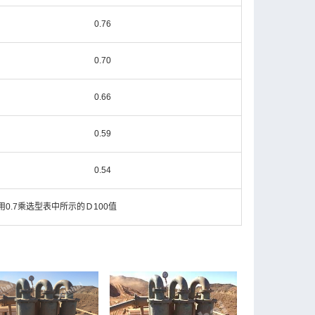
0.76
0.70
0.66
0.59
0.54
用0.7乘选型表中所示的Ｄ100值