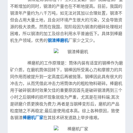
不断增加的同时，钢渣的产量也在不断地提高。目前，我国的
钢渣年产量约为八千万吨，如无法对其加以合理处置，钢渣不
但会占用大量土地，且会对环境产生很大的污染，又会导致资
源的极大浪费。然而在我国，现阶段因为钢渣的细碎处理相对
困难，所以钢渣的加工及综合利用水平普遍低下。具体到棒磨
机生产领域，优秀的
钢渣棒磨机
厂家少之又少。
棒磨机的工作原理是：筒体内装有适宜的钢棒作为磨
矿介质，在磨机筒体回转下，钢棒因所受离心力和摩擦力的共
同作用而被提升到一定高度后再被抛落，钢棒因此具有很大的
冲击力，从而凭借此冲击力将筒体内的粗粒物料砸碎。棒磨机
用于破碎钢渣时效果欠佳的重要原因首先是破碎钢渣两到三个
小时之后钢棒的损坏现象就极为严重，尤其是在排料端;其次
是研磨介质更换极为费力;再者是当钢棒变形后，磨机的产品
粒度随之不再稳定;最后是使用成本高。综上各种原因，致使
各钢渣
棒磨机厂家
在其技术研发道路上举步维艰。