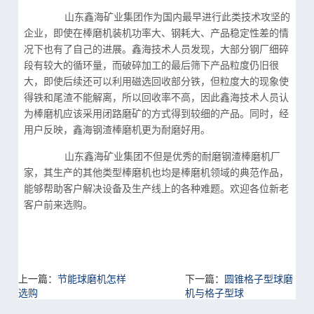
山东鑫海矿业集团作为国内最早进行此类技术攻坚的
企业，即使在棒磨机装机功率大、钢耗大、产品稳定性差的情
况下也有了自己的进展。鑫海技术人员发现，大部分钢厂细碎
段有较大的循环量，而破碎加工的最后筛下产品粒度仍旧很
大，即使后续还可以利用磁选回收部分铁，但粒度大的现象使
得铁和尾渣不能解离，所以回收率不高，因此鑫海技术人员认
为棒磨机应该采用闭路磨矿的方式得到较细的产品。同时，经
用户反映，鑫海钢渣棒磨机更为耐磨好用。
山东鑫海矿业集团不但是优秀的耐磨钢渣棒磨机厂
家，其生产的其他类型棒磨机也均是棒磨机领域的典范作品，
能够帮助客户解决设备及生产线上的各种难题。欢迎各位新老
客户前来选购。
上一篇：
节能球磨机怎样
下一篇：
圆锥格子型球磨
选购
机与格子型球